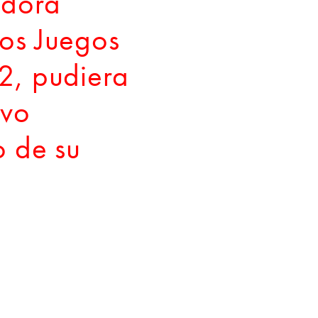
adora
os Juegos
2, pudiera
evo
o de su