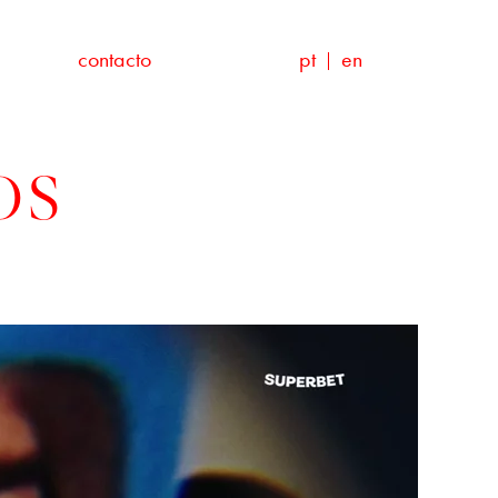
contacto
pt
en
OS