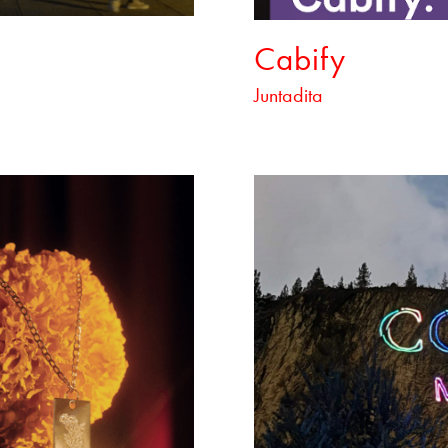
Cabify
Juntadita