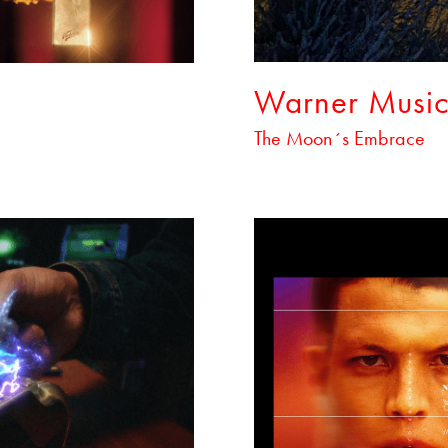
Warner Music
The Moon´s Embrace