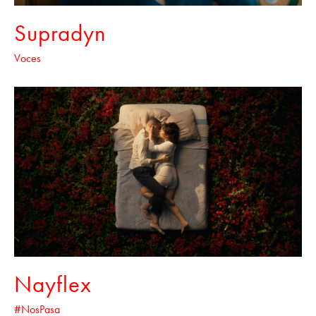
Supradyn
Voces
Nayflex
#NosPasa